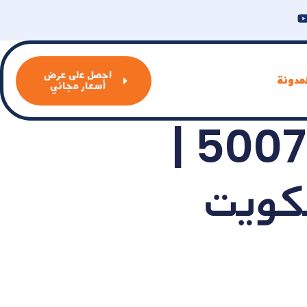
احصل على عرض
مدونة
أسعار مجاني
تنكر سحب مجاري | 50072064 |
لكويت