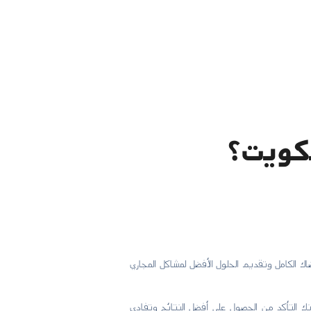
لكويت؟
لكويت، لا تتردد في الاتصال بنا على الرقم 50072064. نحن هنا لضمان رضاك الكامل وتقديم الحلول الأفضل لمشاكل المجاري
ك التأكد من الحصول على أفضل النتائج وتفادي