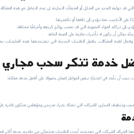
لتي قد تواجه العديد من المنازل أو المنشآت التجارية. إن عدم التعامل مع هذه المشك
دًا على الأنابيب، مما يؤدي إلى تلفها أو تكسيرها.
دي إلى تراكم المواد العضوية التي قد تسبب روائح كريهة وأمراضًا مختلفة.
لبيئة يمكن أن يكون له تأثيرات سلبية على الصحة العامة.
عال لهذه المشكلات. بفضل التقنيات الحديثة التي تستخدمها هذه الشاحنات، يمك
فضل خدمة تنكر سحب مجاري 
 يجب أن تأخذ في اعتبارك بعض العوامل لضمان حصولك على أفضل خدمة ممكنة:
ب وتنظيف المجاري. الشركات التي تمتلك خبراء مدربين ومؤهلين ستكون قادرة على ا
مة
ا الشركة. الشركات التي تستخدم أحدث التقنيات ستتمكن من تقديم خدمة أكثر فعال