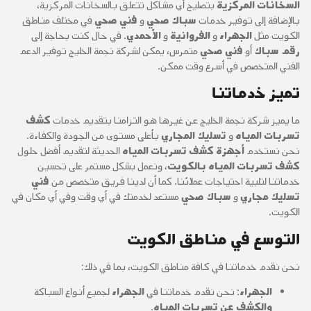
السخانات المركزية
بتصليح أي مشاكل تتعلق بالسخانات المركزية،
بالإضافة إلى توفير خدمات
سباك صحي
و
فني صحي
في مختلف مناطق
الكويت مثل
الجهراء
و
الفروانية
و
الأحمدي
. في حال كنت بحاجة إلى
رقم سباك
أو
فني صحي
متمرس، يمكن لشركة نجمة الخليج توفير الدعم
الفني المتخصص في أسرع وقت ممكن.
تميز خدماتنا
ما يميز شركة نجمة الخليج عن غيرها هو التزامنا بتقديم خدمات
كشف
تسربات المياه
و
تسليك المجاري
بأعلى مستوى من الجودة والكفاءة.
نحن نستخدم
أجهزة كشف تسربات المياه
الحديثة لتقديم أفضل حلول
كشف تسربات المياه بالكويت
، ونعمل بشكل مستمر على تحسين
خدماتنا لتلبية احتياجات عملائنا. كما أن لدينا فريق متخصص من
فني
تسليك مجاري
و
سباك صحي
مستعد لخدمتك في أي وقت وفي أي مكان في
الكويت.
التوسع في مناطق الكويت
نحن نقدم خدماتنا في كافة مناطق الكويت، بما في ذلك:
الجهراء
: نحن نقدم خدماتنا في
الجهراء
لجميع أنواع السباكة
والكشف عن تسربات المياه
.