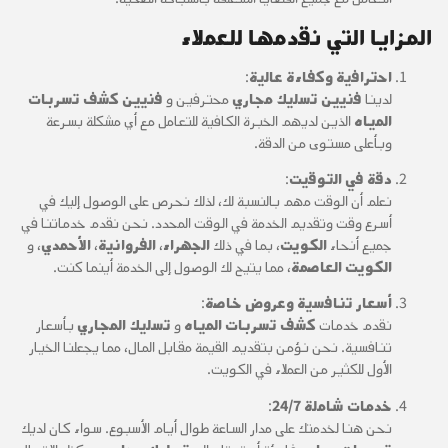
المزايا التي نقدمها للعملاء
احترافية وكفاءة عالية
:
لدينا
فنيين تسليك مجاري
محترفين و
فنيين كشف تسربات
المياه
الذين لديهم الخبرة الكافية للتعامل مع أي مشكلة بسرعة
وبأعلى مستوى من الدقة.
دقة في التوقيت
:
نعلم أن الوقت مهم بالنسبة لك، لذلك نحرص على الوصول إليك في
أسرع وقت وتقديم الخدمة في الوقت المحدد. نحن نقدم خدماتنا في
جميع أنحاء
الكويت
، بما في ذلك
الجهراء
،
الفروانية
،
الأحمدي
، و
الكويت العاصمة
، مما يتيح لك الوصول إلى الخدمة أينما كنت.
أسعار تنافسية وعروض خاصة
:
نقدم خدمات
كشف تسربات المياه
و
تسليك المجاري
بأسعار
تنافسية. نحن نؤمن بتقديم القيمة مقابل المال، مما يجعلنا الخيار
الأول للكثير من العملاء في الكويت.
خدمات شاملة 24/7
:
نحن هنا لخدمتك على مدار الساعة طوال أيام الأسبوع. سواء كان لديك