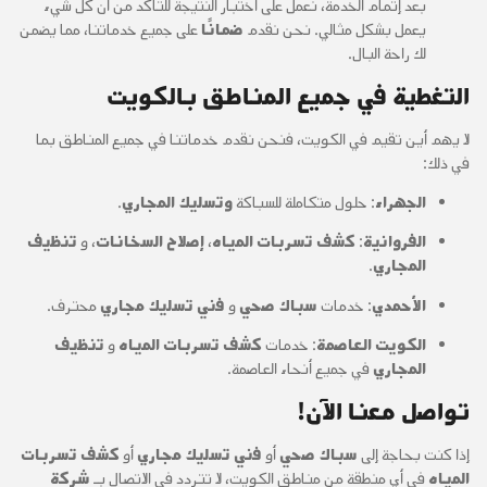
بعد إتمام الخدمة، نعمل على اختبار النتيجة للتأكد من أن كل شيء
يعمل بشكل مثالي. نحن نقدم
ضمانًا
على جميع خدماتنا، مما يضمن
لك راحة البال.
التغطية في جميع المناطق بالكويت
لا يهم أين تقيم في الكويت، فنحن نقدم خدماتنا في جميع المناطق بما
في ذلك:
الجهراء
: حلول متكاملة للسباكة
وتسليك المجاري
.
الفروانية
:
كشف تسربات المياه
،
إصلاح السخانات
، و
تنظيف
المجاري
.
الأحمدي
: خدمات
سباك صحي
و
فني تسليك مجاري
محترف.
الكويت العاصمة
: خدمات
كشف تسربات المياه
و
تنظيف
المجاري
في جميع أنحاء العاصمة.
تواصل معنا الآن!
إذا كنت بحاجة إلى
سباك صحي
أو
فني تسليك مجاري
أو
كشف تسربات
المياه
في أي منطقة من مناطق الكويت، لا تتردد في الاتصال بـ
شركة