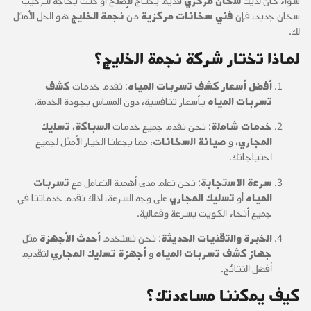
سواء كان لديك
سخان مركزي
قديم يحتاج للإصلاح أو كنت بحاجة لتركيب
سخان جديد، فإن
فني سخانات مركزية
من
نجمة الخليج
هو الحل الأمثل
لك.
لماذا تختار شركة نجمة الخليج؟
أفضل أسعار كشف تسربات المياه
: نقدم خدمات
كشف
تسربات المياه
بأسعار تنافسية، دون المساس بجودة الخدمة.
خدمات شاملة
: نحن نقدم جميع خدمات
السباكة
،
تسليك
المجاري
، و
صيانة السخانات
، مما يجعلنا الخيار الأمثل لجميع
احتياجاتك.
سرعة الاستجابة
: نحن نعلم مدى أهمية التعامل مع
تسربات
المياه
أو
تسليك المجاري
على وجه السرعة، لذلك نقدم خدماتنا في
جميع أنحاء الكويت بسرعة وفعالية.
الخبرة والتقنيات الحديثة
: نحن نستخدم
أحدث الأجهزة
مثل
جهاز كشف تسربات المياه
و
أجهزة تسليك المجاري
لتقديم
أفضل النتائج.
كيف يمكننا مساعدتك؟