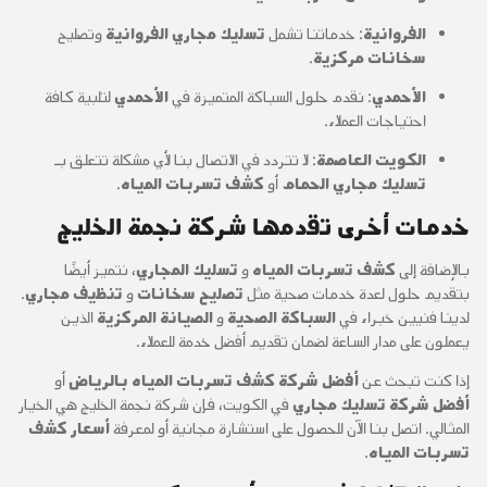
الفروانية
: خدماتنا تشمل
تسليك مجاري الفروانية
وتصليح
سخانات مركزية
.
الأحمدي
: نقدم حلول السباكة المتميزة في
الأحمدي
لتلبية كافة
احتياجات العملاء.
الكويت العاصمة
: لا تتردد في الاتصال بنا لأي مشكلة تتعلق بـ
تسليك مجاري الحمام
أو
كشف تسربات المياه
.
خدمات أخرى تقدمها شركة نجمة الخليج
بالإضافة إلى
كشف تسربات المياه
و
تسليك المجاري
، نتميز أيضًا
بتقديم حلول لعدة خدمات صحية مثل
تصليح سخانات
و
تنظيف مجاري
.
لدينا فنيين خبراء في
السباكة الصحية
و
الصيانة المركزية
الذين
يعملون على مدار الساعة لضمان تقديم أفضل خدمة للعملاء.
إذا كنت تبحث عن
أفضل شركة كشف تسربات المياه بالرياض
أو
أفضل شركة تسليك مجاري
في الكويت، فإن شركة نجمة الخليج هي الخيار
المثالي. اتصل بنا الآن للحصول على استشارة مجانية أو لمعرفة
أسعار كشف
تسربات المياه
.