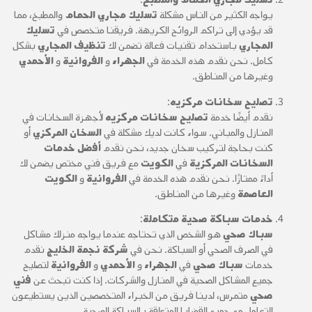
يواجه الكثير من الناس مشكلة
تسليك مجاري الحمام
والمطبخ، مما
قد يؤدي إلى تراكم الروائح الكريهة. فريقنا متخصص في
تسليك
المجاري
باستخدام تقنيات فعالة تضمن لك
تنظيف المجاري
بشكل
كامل. نحن نقدم هذه الخدمة في
الجهراء
و
الفروانية
و
الأحمدي
وغيرها من المناطق.
تصليح سخانات مركزيه
:
نقدم أيضًا خدمة
تصليح سخانات مركزيه
لأجهزة السخانات في
المنازل والمباني. سواء كانت لديك مشكلة في
السخان المركزي
أو
كنت بحاجة لتركيب سخان جديد، نحن نقدم
أفضل خدمات
السخانات المركزية
في
الكويت
مع فريق فني مختص يضمن لك
أداءً ممتازًا. نحن نقدم هذه الخدمة في
الفروانية
و
الكويت
العاصمة
وغيرها من المناطق.
خدمات سباكة صحية متكاملة
:
سباك صحي
هو الشخص الذي تحتاجه عندما يواجه منزلك مشاكل
في الصرف الصحي أو السباكة. نحن في
شركة نجمة الخليج
نقدم
خدمات
سباك صحي
في
الجهراء
و
الأحمدي
و
الفروانية
لتصليح
جميع المشاكل الصحية في المنازل والشركات. إذا كنت تبحث عن
فني
صحي
متمرس، لدينا فريق من الخبراء المتخصصين الذين يستطيعون
التعامل مع جميع القضايا المتعلقة بالسباكة الصحية.