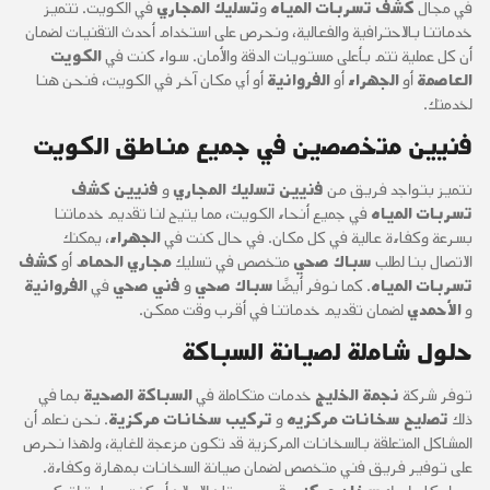
في مجال
كشف تسربات المياه
و
تسليك المجاري
في الكويت. تتميز
خدماتنا بالاحترافية والفعالية، ونحرص على استخدام أحدث التقنيات لضمان
أن كل عملية تتم بأعلى مستويات الدقة والأمان. سواء كنت في
الكويت
العاصمة
أو
الجهراء
أو
الفروانية
أو أي مكان آخر في الكويت، فنحن هنا
لخدمتك.
فنيين متخصصين في جميع مناطق الكويت
نتميز بتواجد فريق من
فنيين تسليك المجاري
و
فنيين كشف
تسربات المياه
في جميع أنحاء الكويت، مما يتيح لنا تقديم خدماتنا
بسرعة وكفاءة عالية في كل مكان. في حال كنت في
الجهراء
، يمكنك
الاتصال بنا لطلب
سباك صحي
متخصص في تسليك
مجاري الحمام
أو
كشف
تسربات المياه
. كما نوفر أيضًا
سباك صحي
و
فني صحي
في
الفروانية
و
الأحمدي
لضمان تقديم خدماتنا في أقرب وقت ممكن.
حلول شاملة لصيانة السباكة
توفر شركة
نجمة الخليج
خدمات متكاملة في
السباكة الصحية
بما في
ذلك
تصليح سخانات مركزيه
و
تركيب سخانات مركزية
. نحن نعلم أن
المشاكل المتعلقة بالسخانات المركزية قد تكون مزعجة للغاية، ولهذا نحرص
على توفير فريق فني متخصص لضمان صيانة السخانات بمهارة وكفاءة.