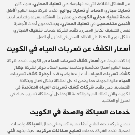
من المشاكل الشائعة التي قد تواجهك هي
تسليك المجاري
. سواء كان
تسليك مجاري الحمام
أو
تسليك بواليع
، تقدم شركة نجمة الخليج
أفضل
خدمة تسليك مجاري الكويت
مع ضمان حل المشكلة بسرعة وفعالية. لدينا
فنيين متخصصين
في
تسليك المجاري
، ويستخدمون أحدث الأجهزة
لضمان التنظيف الكامل للمجاري. تقدم الشركة خدمات
تنظيف المجاري
بشكل دوري للحفاظ على النظام الصحي في المنزل أو العمل.
أسعار الكشف عن تسربات المياه في الكويت
إذا كنت تبحث عن
أسعار كشف تسربات المياه
في الكويت، تقدم شركة
نجمة الخليج أسعارًا تنافسية ومناسبة لجميع العملاء. توفر الشركة
جهاز
كشف تسربات المياه
بأسعار معقولة، وتقدم
أجهزة كشف تسربات
المياه
عالية الجودة، مما يضمن لك حل المشكلة بشكل فعال وبتكلفة
اقتصادية. نحن نقدم
شركات كشف تسربات المياه المعتمدة
في
الكويت والتي تمتلك الخبرة والكفاءة اللازمة لحل أي مشكلة تسريب مياه في
المنزل أو المكتب.
خدمات السباكة والصحة في الكويت
تتمتع شركة نجمة الخليج أيضًا بخبرة كبيرة في مجال
السباكة
والصيانة
الصحية. تقدم الشركة خدمات
تصليح سخانات مركزيه
، حيث يقوم
فني