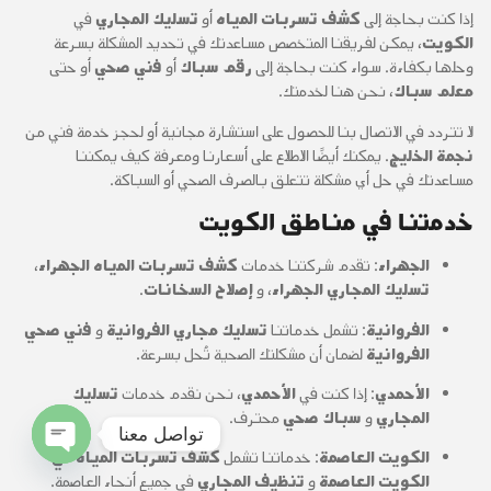
إذا كنت بحاجة إلى
كشف تسربات المياه
أو
تسليك المجاري
في
الكويت
، يمكن لفريقنا المتخصص مساعدتك في تحديد المشكلة بسرعة
وحلها بكفاءة. سواء كنت بحاجة إلى
رقم سباك
أو
فني صحي
أو حتى
معلم سباك
، نحن هنا لخدمتك.
لا تتردد في الاتصال بنا للحصول على استشارة مجانية أو لحجز خدمة فني من
نجمة الخليج
. يمكنك أيضًا الاطلاع على أسعارنا ومعرفة كيف يمكننا
مساعدتك في حل أي مشكلة تتعلق بالصرف الصحي أو السباكة.
خدمتنا في مناطق الكويت
الجهراء
: تقدم شركتنا خدمات
كشف تسربات المياه الجهراء
،
تسليك المجاري الجهراء
، و
إصلاح السخانات
.
الفروانية
: تشمل خدماتنا
تسليك مجاري الفروانية
و
فني صحي
الفروانية
لضمان أن مشكلتك الصحية تُحل بسرعة.
الأحمدي
: إذا كنت في
الأحمدي
، نحن نقدم خدمات
تسليك
المجاري
و
سباك صحي
محترف.
تواصل معنا
الكويت العاصمة
: خدماتنا تشمل
كشف تسربات المياه في
en chaty
الكويت العاصمة
و
تنظيف المجاري
في جميع أنحاء العاصمة.