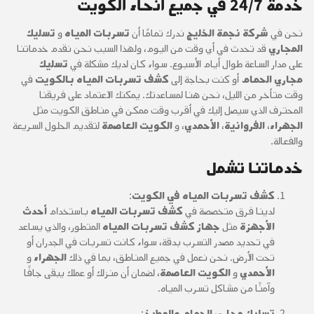
خدمة 24/7 في جميع أنحاء الكويت
نحن في
شركة نجمة الخليج
ندرك تمامًا أن
تسربات المياه
و
تسليك
المجاري
قد تحدث في أي وقت من اليوم، ولهذا السبب نحن نقدم خدماتنا
على مدار الساعة طوال أيام الأسبوع. سواء كان لديك مشكلة في
تسليك
مجاري الحمام
أو كنت بحاجة إلى
كشف تسربات المياه بالكويت
في
وقت متأخر من الليل، نحن هنا لمساعدتك. يمكنك الاعتماد على فريقنا
المحترف الذي سيصل إليك في أقرب وقت ممكن في مناطق الكويت مثل
الجهراء
،
الفروانية
،
الأحمدي
، و
الكويت العاصمة
لتقديم الحلول السريعة
والفعالة.
خدماتنا تشمل
كشف تسربات المياه في الكويت
:
لدينا فرق متخصصة في
كشف تسربات المياه
باستخدام
أحدث
الأجهزة
مثل
جهاز كشف تسربات المياه
المتطور، والذي يساعد
في تحديد مصدر التسرب بدقة، سواء كانت تسربات في الجدران أو
تحت الأرض. نحن نعمل في جميع المناطق، بما في ذلك
الجهراء
و
الأحمدي
و
الكويت العاصمة
، لضمان أن منزلك أو عملك يبقى جافًا
وآمنًا من مشاكل تسرب المياه.
تسليك مجاري الحمام والمطبخ
: