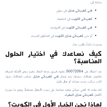
بحاجة إلى:
فني كهربائي منازل
في حولي.
كهربائي الكويت
في العاصمة.
فني كهربائي الكويت
في الفروانية.
أو حتى
كهربائي منازل الكويت
في المناطق الجديدة.
ستجدنا دائماً بالقرب منك.
كيف نساعدك في اختيار الحلول
المناسبة؟
عند اتصالك على
50072064
، يقوم فريق خدمة العملاء بطرح بعض الأسئلة لمعرفة
تفاصيل مشكلتك. بعدها يتم إرسال
فني كهربائي منازل
مناسب لمشكلتك، سواء
كانت تركيب جديد، صيانة، أو عطل طارئ.
كما يقدم لك الفني نصائح عملية تساعدك على تجنب الأعطال مستقبلاً، وهو ما يميزنا
كأفضل
كهربائي منازل الجهراء
.
لماذا نحن الخيار الأول في الكويت؟