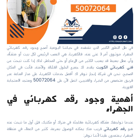
في ظل التطور الكبير الذي نشهده في حياتنا اليومية أصبح وجود رقم كهربائي
الجهراء موثوق أمر لا غنى عنه. فالكهرباء هي العصب الرئيسي لكل بيت أو منشأة،
وأي عطل بسيط قد يسبب الكثير من الإزعاج أو حتى المخاطر. لذلك إذا كنت تبحث عن
فني كهربائي الكويت
يقدم لك جميع الحلول الفعّالة والآمنة، فأنت في المكان
الصحيح. نحن في شركة إنجاز نوفر لك أفضل خدمات الكهرباء على مدار الساعة عبر
فريق متخصص من الخبراء والفنيين. اتصل الآن على
50072064
وستجد الاستجابة
الفورية.
أهمية وجود رقم كهربائي في
الجهراء
عندما تواجهك مشكلة كهربائية مفاجئة في منزلك أو مكتبك، فإن أول ما تبحث عنه
هو
رقم كهربائي
قريب منك يمكنه الوصول بسرعة. كثير من العملاء في منطقة
الجهراء يعتمدون علينا لأننا نوفر: