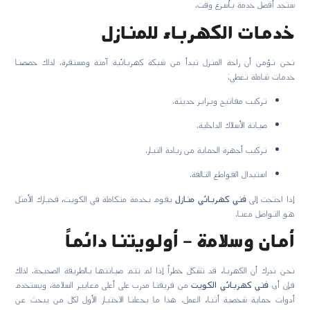
ستجد أفضل خدمة بأسرع وقت.
خدمات الكهرباء للمنازل
نحن نؤمن أن راحة المنزل تبدأ من شبكة كهربائية آمنة ومستقرة. لذلك خصصنا
خدمات شاملة تغطي:
تركيب مفاتيح وبرايز حديثة.
صيانة الأسلاك الداخلية.
تركيب أجهزة الحماية من زيادة التيار.
استبدال القواطع التالفة.
إذا احتجت إلى
فني كهربائي منازل
يقوم بخدمة متكاملة في الكويت، فخيارك الأمثل
هو التواصل معنا.
أمان وسلامة – أولويتنا دائماً
نحن ندرك أن الكهرباء قد تشكل خطراً إذا لم تتم صيانتها بالطريقة الصحيحة. لذلك
فإن أي
فني كهربائي الكويت
من فريقنا مدرب على أعلى معايير السلامة، ويستخدم
أدوات حماية شخصية أثناء العمل. هذا ما يجعلنا الاختيار الأول لكل من يبحث عن