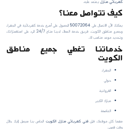
كهربائي منازل
يعتمد عليه.
كيف تتواصل معنا؟
يمكنك الآن الاتصال على
50072064
للحصول على أسرع خدمة كهربائية في الجهراء
وجميع مناطق الكويت. فريق خدمة العملاء لدينا متاح 24/7 للرد على استفساراتك،
وتحديد موعد مناسب لك.
خدماتنا تغطي جميع مناطق
الكويت
الجهراء
حولي
الفروانية
مبارك الكبير
العاصمة
مهما كان موقعك، فإن
فني كهربائي منازل الكويت
الخاص بنا سيصل إليك خلال
وقت قصير.