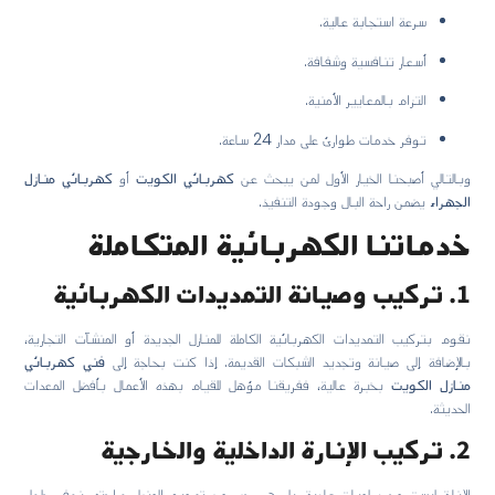
سرعة استجابة عالية.
أسعار تنافسية وشفافة.
التزام بالمعايير الأمنية.
توفر خدمات طوارئ على مدار 24 ساعة.
وبالتالي أصبحنا الخيار الأول لمن يبحث عن
كهربائي الكويت
أو
كهربائي منازل
الجهراء
يضمن راحة البال وجودة التنفيذ.
خدماتنا الكهربائية المتكاملة
1. تركيب وصيانة التمديدات الكهربائية
نقوم بتركيب التمديدات الكهربائية الكاملة للمنازل الجديدة أو المنشآت التجارية،
بالإضافة إلى صيانة وتجديد الشبكات القديمة. إذا كنت بحاجة إلى
فني كهربائي
منازل الكويت
بخبرة عالية، ففريقنا مؤهل للقيام بهذه الأعمال بأفضل المعدات
الحديثة.
2. تركيب الإنارة الداخلية والخارجية
الإنارة ليست مجرد لمبات عادية، بل هي جزء من تصميم المنزل وراحته. نوفر حلول