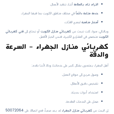
التزام تام بالسلامة
أثناء تنفيذ الأعمال.
خدمة متاحة دائماً
في مختلف مناطق الكويت بما فيها الجهراء.
أسعار مناسبة
لجميع الفئات.
وبالتالي، سواء كنت تبحث عن
كهربائي منازل الكويت
أو تحتاج إلى
فني كهربائي
الكويت
متخصص في المشاريع الكبيرة، فنحن الخيار الأفضل.
كهربائي منازل الجهراء – السرعة
والدقة
أهل الجهراء يعتمدون بشكل كبير على خدماتنا، وذلك لأننا نقدم:
وصول سريع إلى موقع العميل.
تشخيص دقيق للأعطال.
استخدام أدوات حديثة.
ضمان على الخدمات المقدمة.
إن البحث عن
كهربائي منازل الجهراء
لم يعد صعباً، فمع اتصالك على
50072064