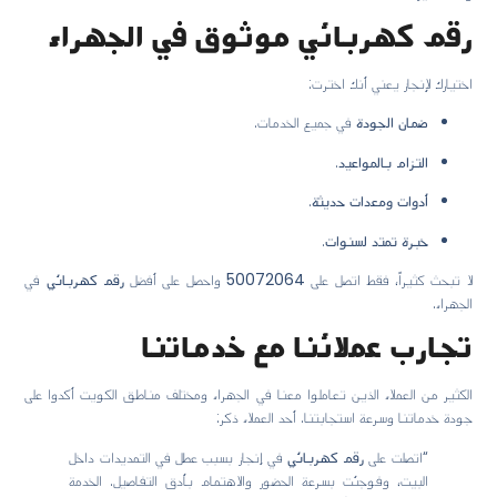
رقم كهربائي موثوق في الجهراء
اختيارك لإنجاز يعني أنك اخترت:
ضمان الجودة
في جميع الخدمات.
التزام بالمواعيد
.
أدوات ومعدات حديثة
.
خبرة تمتد لسنوات
.
لا تبحث كثيراً، فقط اتصل على
50072064
واحصل على أفضل
رقم كهربائي
في
الجهراء.
تجارب عملائنا مع خدماتنا
الكثير من العملاء الذين تعاملوا معنا في الجهراء ومختلف مناطق الكويت أكدوا على
جودة خدماتنا وسرعة استجابتنا. أحد العملاء ذكر:
“اتصلت على
رقم كهربائي
في إنجاز بسبب عطل في التمديدات داخل
البيت، وفوجئت بسرعة الحضور والاهتمام بأدق التفاصيل. الخدمة