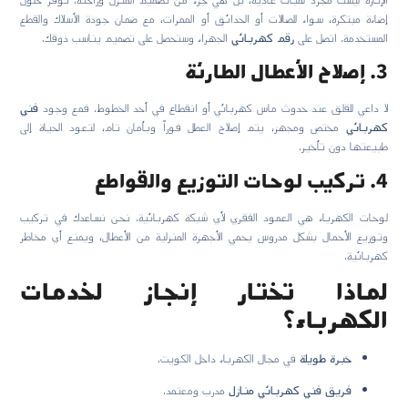
إضاءة مبتكرة، سواء للصالات أو الحدائق أو الممرات، مع ضمان جودة الأسلاك والقطع
المستخدمة. اتصل على
رقم كهربائي
الجهراء وستحصل على تصميم يناسب ذوقك.
3. إصلاح الأعطال الطارئة
لا داعي للقلق عند حدوث ماس كهربائي أو انقطاع في أحد الخطوط. فمع وجود
فني
كهربائي
مختص ومجهز، يتم إصلاح العطل فوراً وبأمان تام، لتعود الحياة إلى
طبيعتها دون تأخير.
4. تركيب لوحات التوزيع والقواطع
لوحات الكهرباء هي العمود الفقري لأي شبكة كهربائية. نحن نساعدك في تركيب
وتوزيع الأحمال بشكل مدروس يحمي الأجهزة المنزلية من الأعطال، ويمنع أي مخاطر
كهربائية.
لماذا تختار إنجاز لخدمات
الكهرباء؟
خبرة طويلة
في مجال الكهرباء داخل الكويت.
فريق فني كهربائي منازل
مدرب ومعتمد.