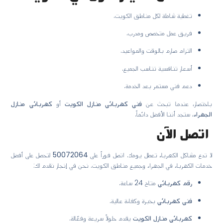
تغطية شاملة لكل مناطق الكويت.
فريق عمل متخصص ومدرب.
التزام صارم بالوقت والمواعيد.
أسعار تنافسية تناسب الجميع.
دعم فني مستمر بعد الخدمة.
باختصار، عندما تبحث عن
فني كهربائي منازل الكويت
أو
كهربائي منازل
الجهراء
، ستجد أننا الأفضل دائماً.
اتصل الآن
لا تدع مشاكل الكهرباء تعطل يومك. اتصل فوراً على
50072064
لتحصل على أفضل
خدمات الكهرباء في الجهراء وجميع مناطق الكويت. نحن في إنجاز نقدم لك:
رقم كهربائي
متاح 24 ساعة.
فني كهربائي
بخبرة وكفاءة عالية.
كهربائي منازل الكويت
يقدم حلولاً سريعة وفعّالة.