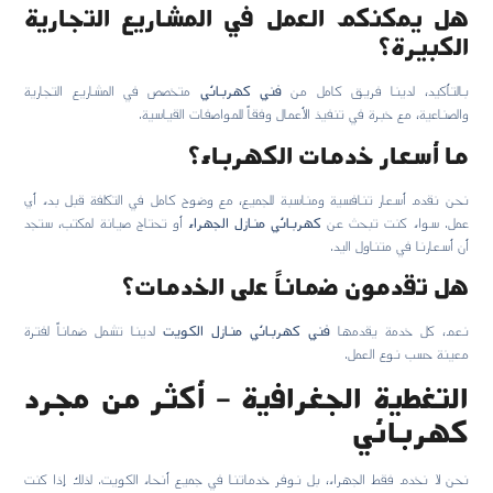
هل يمكنكم العمل في المشاريع التجارية
الكبيرة؟
بالتأكيد، لدينا فريق كامل من
فني كهربائي
متخصص في المشاريع التجارية
والصناعية، مع خبرة في تنفيذ الأعمال وفقاً للمواصفات القياسية.
ما أسعار خدمات الكهرباء؟
نحن نقدم أسعار تنافسية ومناسبة للجميع، مع وضوح كامل في التكلفة قبل بدء أي
عمل. سواء كنت تبحث عن
كهربائي منازل الجهراء
أو تحتاج صيانة لمكتب، ستجد
أن أسعارنا في متناول اليد.
هل تقدمون ضماناً على الخدمات؟
نعم، كل خدمة يقدمها
فني كهربائي منازل الكويت
لدينا تشمل ضماناً لفترة
معينة حسب نوع العمل.
التغطية الجغرافية – أكثر من مجرد
كهربائي
نحن لا نخدم فقط الجهراء، بل نوفر خدماتنا في جميع أنحاء الكويت. لذلك إذا كنت