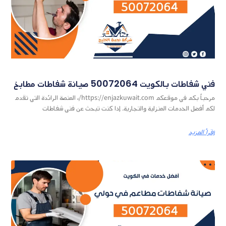
فني شفاطات بالكويت 50072064 صيانة شفاطات مطابخ
مرحباً بكم في موقعكم https://enjazkuwait.com/، المنصة الرائدة التي تقدم
لكم أفضل الخدمات المنزلية والتجارية. إذا كنت تبحث عن فني شفاطات
إقرأ المزيد