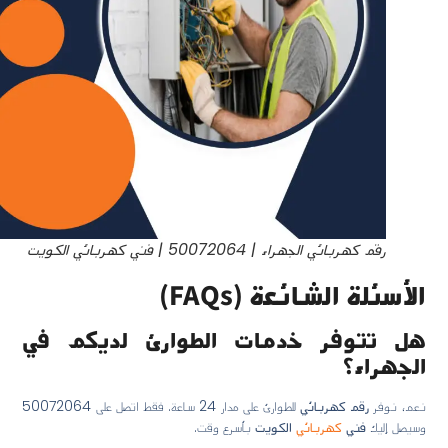
رقم كهربائي الجهراء | 50072064 | فني كهربائي الكويت
الأسئلة الشائعة (FAQs)
هل تتوفر خدمات الطوارئ لديكم في
الجهراء؟
نعم، نوفر
رقم كهربائي
للطوارئ على مدار 24 ساعة. فقط اتصل على 50072064
وسيصل إليك
فني
كهربائي
الكويت
بأسرع وقت.