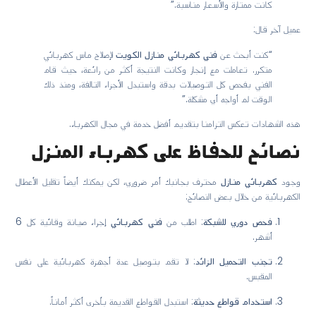
كانت ممتازة والأسعار مناسبة.”
عميل آخر قال:
“كنت أبحث عن
فني كهربائي منازل الكويت
لإصلاح ماس كهربائي
متكرر. تعاملت مع إنجاز وكانت النتيجة أكثر من رائعة، حيث قام
الفني بفحص كل التوصيلات بدقة واستبدل الأجزاء التالفة، ومنذ ذلك
الوقت لم أواجه أي مشكلة.”
هذه الشهادات تعكس التزامنا بتقديم أفضل خدمة في مجال الكهرباء.
نصائح للحفاظ على كهرباء المنزل
وجود
كهربائي منازل
محترف بجانبك أمر ضروري، لكن يمكنك أيضاً تقليل الأعطال
الكهربائية من خلال بعض النصائح:
فحص دوري للشبكة
: اطلب من
فني كهربائي
إجراء صيانة وقائية كل 6
أشهر.
تجنب التحميل الزائد
: لا تقم بتوصيل عدة أجهزة كهربائية على نفس
المقبس.
استخدام قواطع حديثة
: استبدل القواطع القديمة بأخرى أكثر أماناً.