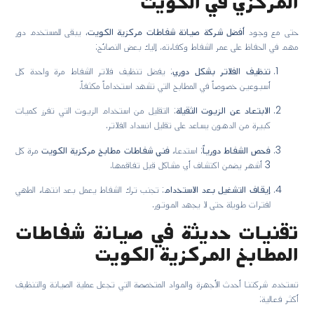
المركزي في الكويت
حتى مع وجود
أفضل شركة صيانة شفاطات مركزية الكويت
، يبقى للمستخدم دور
مهم في الحفاظ على عمر الشفاط وكفاءته. إليك بعض النصائح:
تنظيف الفلاتر بشكل دوري
: يفضل تنظيف فلاتر الشفاط مرة واحدة كل
أسبوعين خصوصاً في المطابخ التي تشهد استخداماً مكثفاً.
الابتعاد عن الزيوت الثقيلة
: التقليل من استخدام الزيوت التي تفرز كميات
كبيرة من الدهون يساعد على تقليل انسداد الفلاتر.
فحص الشفاط دورياً
: استدعاء
فني شفاطات مطابخ مركزية الكويت
مرة كل
3 أشهر يضمن اكتشاف أي مشاكل قبل تفاقمها.
إيقاف التشغيل بعد الاستخدام
: تجنب ترك الشفاط يعمل بعد انتهاء الطهي
لفترات طويلة حتى لا يجهد الموتور.
تقنيات حديثة في صيانة شفاطات
المطابخ المركزية الكويت
تستخدم شركتنا أحدث الأجهزة والمواد المتخصصة التي تجعل عملية الصيانة والتنظيف
أكثر فعالية: