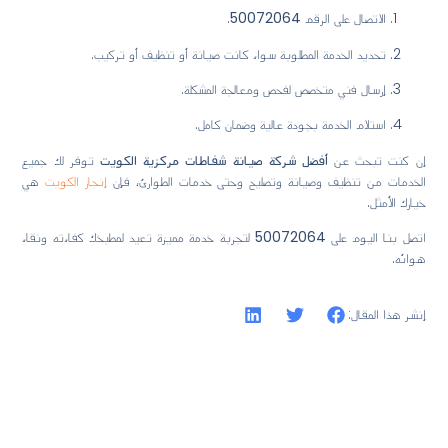
الاتصال على الرقم
50072064
.
تحديد الخدمة المطلوبة سواء كانت صيانة أو تنظيف أو تركيب.
إرسال فني متخصص لفحص ومعالجة المشكلة.
استلام الخدمة بجودة عالية وضمان كامل.
إن كنت تبحث عن
أفضل شركة صيانة شفاطات مركزية الكويت
توفر لك جميع
الخدمات من تنظيف وصيانة وتصليح وحتى خدمات الطوارئ، فإن
إنجاز الكويت
هي
خيارك الأمثل.
اتصل بنا اليوم على
50072064
لتجربة خدمة مميزة تعيد لمطبخك كفاءته ونقاء
هوائه.
إنشر هذا المقال: