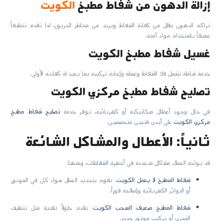
إزالة الدهون من شفاط مطبخ
الكويت
تراكم الدهون يقلل من كفاءة الشفاط ويزيد من مخاطر الحريق، لذا نقدم تنظيفاً
عميقاً باستخدام مواد آمنة.
غسيل شفاط مطبخ الكويت
خدمة شاملة تشمل فك الشفاط وغسله وإعادة تركيبه بما يعيد له كفاءته الأولى.
تصليح شفاط مطبخ مركزي الكويت
في حال وجود أعطال ميكانيكية أو كهربائية، نوفر خدمة
تصليح شفاط مطبخ
مركزي الكويت
على أيدي فنيين متخصصين.
ثانياً: الأعطال والمشاكل الشائعة
قد يواجه العملاء مشاكل متعددة في أجهزة الشفاطات، ومنها:
شفاط المطبخ لا يعمل الكويت
: نقوم بتحديد العطل سواء كان في الموتور
أو الدوائر الكهربائية وإصلاحه فوراً.
شفاط المطبخ ضعيف السحب الكويت
: نقدم حلولاً تقنية مثل تنظيف
المجرى أو تركيب موتور جديد.