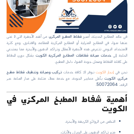
في عالم المطابخ الحديثة، أصبح
شفاط المطبخ المركزي
من أهم الأجهزة التي لا غنى
عنها سواء في المطابخ المنزلية أو المطابخ المركزية للمطاعم والفنادق. ومع كثرة
الاستخدام اليومي تتعرض هذه الأجهزة للأعطال وتراكم الدهون والأبخرة مما يستدعي
الحاجة إلى
خدمات صيانة شفاطات المطابخ المركزية الكويت
بشكل دوري للحفاظ
على كفاءة الشفاط وضمان جودة الهواء داخل المطبخ.
نحن في
إنجاز الكويت
نوفر لك كافة خدمات
تركيب وصيانة وتنظيف شفاط مطبخ
مركزي الكويت
بأعلى معايير الجودة، مع خدمة عملاء متاحة على مدار الساعة عبر
الرقم:
50072064
.
أهمية شفاط المطبخ المركزي في
الكويت
التخلص من الروائح الكريهة والأبخرة.
منع تراكم الدهون على الجدران والأثاث.