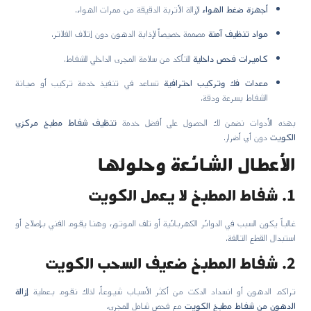
أجهزة ضغط الهواء
لإزالة الأتربة الدقيقة من ممرات الهواء.
مواد تنظيف آمنة
مصممة خصيصاً لإذابة الدهون دون إتلاف الفلاتر.
كاميرات فحص داخلية
للتأكد من سلامة المجرى الداخلي للشفاط.
معدات فك وتركيب احترافية
تساعد في تنفيذ خدمة تركيب أو صيانة
الشفاط بسرعة ودقة.
بهذه الأدوات نضمن لك الحصول على أفضل خدمة
تنظيف شفاط مطبخ مركزي
الكويت
دون أي أضرار.
الأعطال الشائعة وحلولها
1. شفاط المطبخ لا يعمل الكويت
غالباً يكون السبب في الدوائر الكهربائية أو تلف الموتور، وهنا يقوم الفني بإصلاح أو
استبدال القطع التالفة.
2. شفاط المطبخ ضعيف السحب الكويت
تراكم الدهون أو انسداد الدكت من أكثر الأسباب شيوعاً، لذلك نقوم بعملية
إزالة
الدهون من شفاط مطبخ الكويت
مع فحص شامل للمجرى.