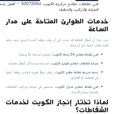
فني شفاطات مطابخ مركزية الكويت 50072064 – أفضل خدمات
الصيانة والتركيب والتنظيف
خدمات الطوارئ المتاحة على مدار
الساعة
نحن ندرك أن أعطال الشفاط قد تحدث في أي وقت، ولهذا أعددنا فريق دعم جاهز
لتلبية طلبات العملاء في أي ساعة:
فني شفاط مطابخ 24 ساعة الكويت
: متواجد لخدمتك ليلاً ونهاراً.
صيانة شفاطات مطابخ طوارئ الكويت
: استجابة سريعة لأي أعطال مفاجئة.
خدمة سريعة شفاط مطبخ الكويت
: نوفر حلولاً فورية لتفادي توقف العمل
في المطاعم أو الفنادق.
فني شفاط مطابخ منازل الكويت
: متخصص في صيانة وتركيب الشفاطات
المنزلية بجميع الأحجام.
لماذا تختار إنجاز الكويت لخدمات
الشفاطات؟