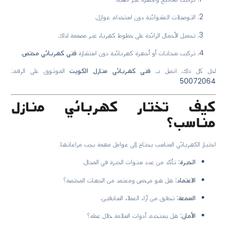
التوصيلات العشوائية دون استخدام عوازل.
تحميل الأحمال الزائدة على خطوط كهرباء غير مصممة لذلك.
تركيب سخانات أو أجهزة كهربائية دون استشارة
فني كهربائي مختص
.
لحل كل ذلك، اتصل بـ
فني كهربائي منازل الكويت
الموثوق على الرقم:
50072064
كيف تختار كهربائي منازل
مناسب؟
اختيار الكهربائي المناسب يحتاج إلى عوامل مهمة يجب مراعاتها:
الخبرة:
تأكد من عدد سنوات الخبرة في المجال.
الاعتماد:
هل هو مرخص ومعتمد من الجهات المختصة؟
السمعة:
تحقق من آراء العملاء السابقين.
الأمان:
هل يستخدم أدوات السلامة خلال عمله؟