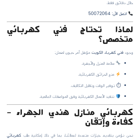
خلال دقائق فقط.
اتصل الآن: 50072064
لماذا تحتاج فني كهربائي
متخصص؟
وجود
فني كهرباء الكويت
مؤهل أمر حيوي لضمان:
سلامة المنزل والأجهزة.
منع الحرائق الكهربائية.
⏱ توفير الوقت وتقليل التكاليف.
تنفيذ الأعمال الكهربائية وفق المواصفات العالمية.
كهربائي منازل هندي الجهراء –
كفاءة وإتقان
نحن نؤمن بتقديم خيارات متعددة لعملائنا، بما في ذلك إمكانية طلب
كهربائي