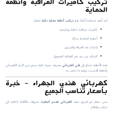
تركيب كاميرات المراقبة وأنظمة
الحماية
أحد أهم خدماتنا أيضًا، هو
تركيب أنظمة حماية ذكية
تشمل:
كاميرات مراقبة داخلية وخارجية.
أجهزة استشعار حركة.
إنذارات ضد السرقة والحريق.
التحكم عن بعد عبر الهاتف المحمول.
هذه الأنظمة تحتاج إلى
فني كهربائي
محترف يعرف كيف يدمج بين التيار الكهربائي
وأنظمة الإنترنت، وهو ما نتميز به.
كهربائي هندي الجهراء – خبرة
بأسعار تناسب الجميع
نحن نعمل مع فريق يضم
كهربائي هندي الجهراء
معروف بالكفاءة العالية في
تركيب وإصلاح: