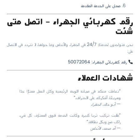
ضمان على الخدمة المقدمة
رقم كهربائي الجهراء – اتصل متى
شئت
نحن متواجدون لخدمتك 24/7 في الجهراء والأندلس وما حولها. لا تتردد في الاتصال
على:
رقم كهربائي الجهراء: 50072064
شهادات العملاء
“تعاملت معكم في صيانة اللوحة الرئيسية وكان العمل ممتازًا جدًا
وسريعًا، أشكركم على الاحتراف.”
—
أبو خالد، الجهراء
“طلبت تركيب ثريا كبيرة وكانت الخدمة فوق الممتازة.. كل شيء
راكب صح وبكل نظافة.”
—
أم محمد، الأندلس