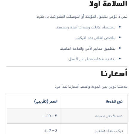
السلامة أولاً
نحن لا نؤمن بالحلول المؤقتة أو التوصيلات العشوائية، بل نلتزم:
باستخدام كابلات ومعدات أصلية ومعتمدة.
بالفحص الشامل بعد التركيب.
بتطبيق معايير الأمن والسلامة العالمية.
بتقديم شهادة ضمان على الأعمال.
أسعارنا
خدمتنا توازن بين الجودة والسعر. أسعارنا تبدأ من:
نوع الخدمة
السعر (تقريبي)
كشف الأعطال البسيطة
5 – 10 د.ك
تركيب لمبات/مفاتيح
3 – 7 د.ك