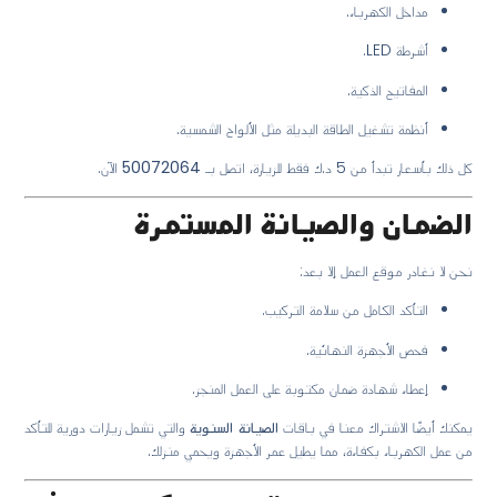
مداخل الكهرباء.
أشرطة LED.
المفاتيح الذكية.
أنظمة تشغيل الطاقة البديلة مثل الألواح الشمسية.
كل ذلك بأسعار تبدأ من 5 د.ك فقط للزيارة، اتصل بـ
50072064
الآن.
الضمان والصيانة المستمرة
نحن لا نغادر موقع العمل إلا بعد:
التأكد الكامل من سلامة التركيب.
فحص الأجهزة النهائية.
إعطاء شهادة ضمان مكتوبة على العمل المنجز.
يمكنك أيضًا الاشتراك معنا في باقات
الصيانة السنوية
والتي تشمل زيارات دورية للتأكد
من عمل الكهرباء بكفاءة، مما يطيل عمر الأجهزة ويحمي منزلك.