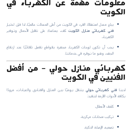
معلومات مهمة عن الكهرباء في
الكويت
يبلغ معدل استهلاك الفرد في الكويت من أعلى المعدلات عالميًا، لذا فإن اختيار
فني كهربائي منازل الكويت
كفء يساعدك على تقليل الأحمال وتوفير
الكهرباء.
يجب أن تكون لوحات الكهرباء مجهزة بقواطع تفصل تلقائيًا عند ارتفاع
الجهد، وهو ما نوفره في خدماتنا.
كهربائي منازل حولي – من أفضل
الفنيين في الكويت
لدينا
فني كهربائي حولي
يتنقل يوميًا بين المنازل والفنادق والعيادات، مزودًا
بكافة الأدوات اللازمة لتنفيذ:
كشف الأعطال.
تركيب سخانات مركزية.
تصميم الإضاءة الذكية.