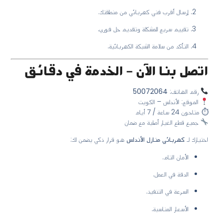
إرسال أقرب فني كهربائي من منطقتك.
تقييم سريع للمشكلة وتقديم حل فوري.
التأكد من سلامة الشبكة الكهربائية.
اتصل بنا الآن – الخدمة في دقائق
رقم الهاتف:
50072064
الموقع: الأندلس – الكويت
⏱ متاحون 24 ساعة / 7 أيام
جميع قطع الغيار أصلية مع ضمان
اختيارك لـ
كهربائي منازل الأندلس
هو قرار ذكي يضمن لك:
الأمان التام.
الدقة في العمل.
السرعة في التنفيذ.
الأسعار المناسبة.