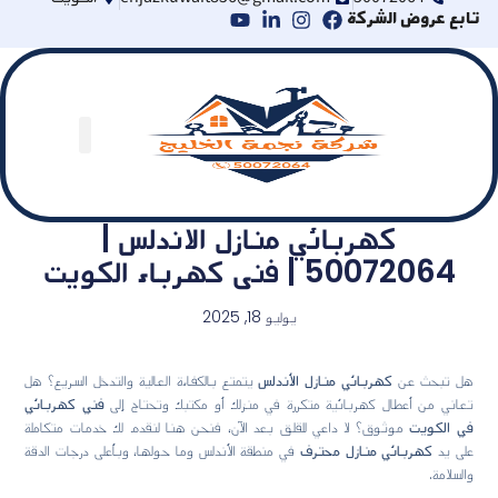
تابع عروض الشركة
كهربائي منازل الاندلس |
50072064 | فنى كهرباء الكويت
يوليو 18, 2025
هل تبحث عن
كهربائي منازل الأندلس
يتمتع بالكفاءة العالية والتدخل السريع؟ هل
تعاني من أعطال كهربائية متكررة في منزلك أو مكتبك وتحتاج إلى
فني كهربائي
في الكويت
موثوق؟ لا داعي للقلق بعد الآن، فنحن هنا لنقدم لك خدمات متكاملة
على يد
كهربائي منازل محترف
في منطقة الأندلس وما حولها، وبأعلى درجات الدقة
والسلامة.