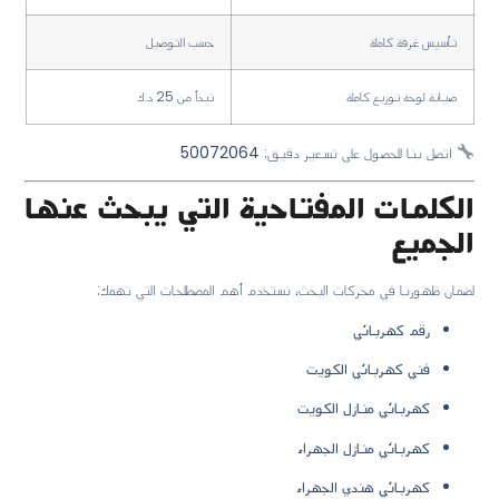
تأسيس غرفة كاملة
حسب التوصيل
صيانة لوحة توزيع كاملة
تبدأ من 25 د.ك
اتصل بنا للحصول على تسعير دقيق:
50072064
الكلمات المفتاحية التي يبحث عنها
الجميع
لضمان ظهورنا في محركات البحث، نستخدم أهم المصطلحات التي تهمك:
رقم كهربائي
فني كهربائي الكويت
كهربائي منازل الكويت
كهربائي منازل الجهراء
كهربائي هندي الجهراء