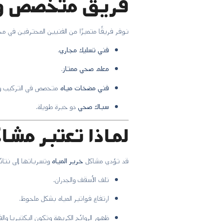
فريق متخصص وخ
نوفر فريقًا متميزًا من الفنيين المحترفين في م
فني تسليك مجاري
.
معلم صحي ممتاز
.
فني مضخات مياه
متخصص في التركيب وال
سباك صحي
ذو خبرة طويلة.
لماذا تعتبر مشا
قد تؤدي مشاكل
خرير المياه
وتسرباتها إلى نتائ
تلف الأسقف والجدران.
ارتفاع فواتير المياه بشكل ملحوظ.
ظهور الروائح الكريهة وتكون البكتيريا وال