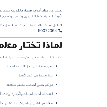
تبحث عن
معلم أدوات صحية بالكويت
يقدم خدم
الأدوات الصحية وتسليك المجاري وتركيب وتصليح الس
للتواصل المباشر والاستفسارات يمكنكم الاتصال بنا 
50072064
لماذا تختار معل
عند اختيارك معلم صحي محترف، عليك مراعاة الخبرة
خبرة طويلة في مجال الأدوات الصحية.
دقة وسرعة في إنجاز الأعمال.
توفير جميع الخدمات بأسعار منافسة.
استخدام أحدث المعدات والأجهزة، ومنها 
طاقم من الفنيين والسباكين المؤهلين تأهيلً