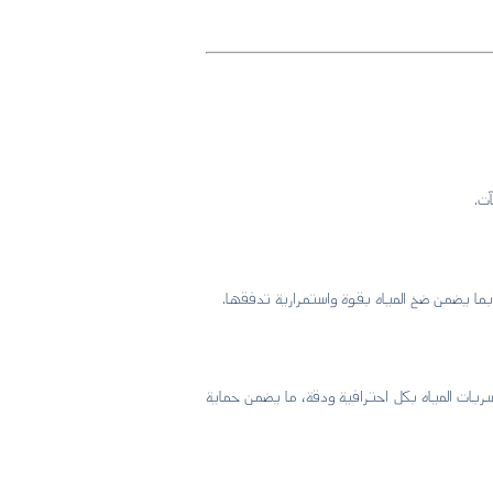
آت.
بما يضمن ضخ المياه بقوة واستمرارية تدفقها.
بات المياه بكل احترافية ودقة، ما يضمن حماية