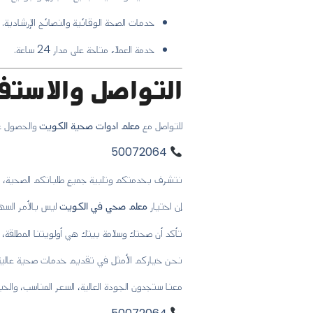
خدمات الصحة الوقائية والنصائح الإرشادية.
خدمة العملاء متاحة على مدار 24 ساعة.
التواصل والاستف
للتواصل مع
معلم ادوات صحية الكويت
والحصول عل
50072064
نتشرف بخدمتكم وتلبية جميع طلباتكم الصحية، ونع
إن اختيار
معلم صحي في الكويت
ليس بالأمر السهل
تأكد أن صحتك وسلامة بيتك هي أولويتنا المطلقة، و
نحن خياركم الأمثل في تقديم خدمات صحية عالية 
معنا ستجدون الجودة العالية، السعر المناسب، والخب