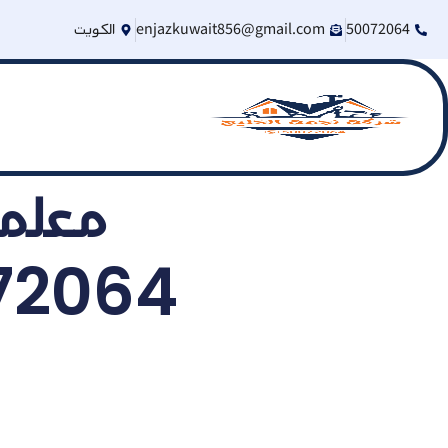
50072064
enjazkuwait856@gmail.com
الكويت
معلم
50072064 | فني