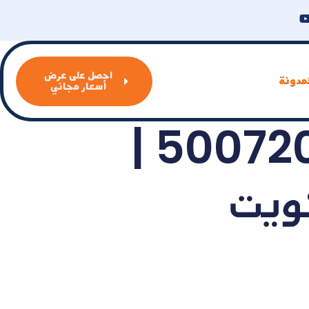
احصل على عرض
مدونة
أسعار مجاني
كهربائي منازل خيطان | 50072064 |
كويت