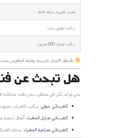
تمديد كهرباء غرفة كاملة
تركيب طبلون جديد
تركيب لمبات LED سبوت
ملاحظة: الأسعار تقريبية وقابلة للتفاوض حسب 
هل تبحث عن فني
حتى لو لم تكن في خيطان، نحن نقدم خدماتنا في
كهربائي حولي
: تركيب كاميرات، سبوت 
كهربائي منازل الجهراء
: أعمال ترميم وص
كهربائي صناعية الجهراء
: خدمات للشركا