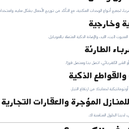
باء لجميع أنواع الوحدات السكنية، مع التأكد من توزيع الأحمال بشكل سليم واستخدام أ
ية وخارجية
سبوت لايت، الليد، والإضاءة الذكية المتصلة بالموبايل.
باء الطارئة
 الشرر الكهربائي، اتصل بنا وسنصل فورًا.
القواطع الذكية
توماتيكية لحمايتك من ارتفاع التيار.
منازل المؤجرة والعقارات التجارية
دينا الحلول المناسبة لك.