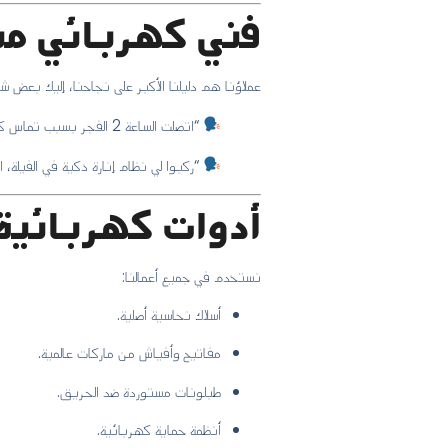
فني كهربائي منا
عملاؤنا هم دليلنا الأكبر على نجاحنا، إليك بعض 
“اتصلت الساعة 2 الفجر بسبب تماس كهربائي في السخان، خلال 20 دقيقة وصل فني محترف وحل المشكلة بالكامل. شكرًا لكم!” – أبو فيصل
“ركبوا لي نظام إنارة ذكية في الفيلة،
أدوات كهربائية وم
نستخدم في جميع أعمالنا:
أسلاك نحاسية أصلية.
مفاتيح وأفياش من ماركات عالمية.
طبلونات مستوردة ضد الحريق.
أنظمة حماية كهربائية.