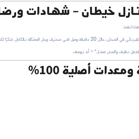
زل خيطان – شهادات ورضا ا
شهاداتهم:
 الشغل نظيف والسعر ممتاز.” – أم يوسف
عدات أصلية 100%