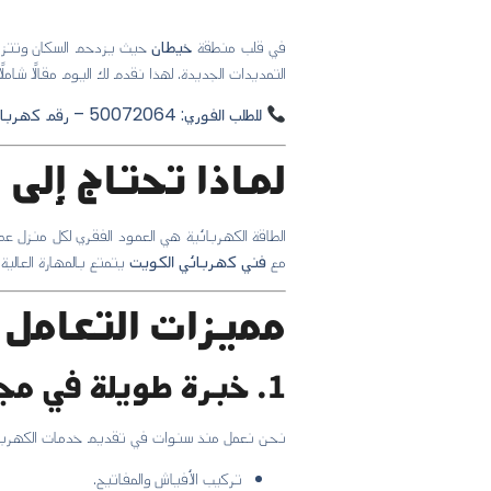
في قلب منطقة
خيطان
حيث يزدحم السكان وتتزاي
التمديدات الجديدة. لهذا نقدم لك اليوم مقالًا شام
للطلب الفوري: 50072064 – رقم كهربائي محترف جاهز لخدمتك الآن
لماذا تحتاج إل
الطاقة الكهربائية هي العمود الفقري لكل منزل ع
مع
فني كهربائي الكويت
يتمتع بالمهارة العالية،
مميزات التعامل 
1. خبرة طويلة في مجال الكهرباء
نحن نعمل منذ سنوات في تقديم خدمات الكهربا
تركيب الأفياش والمفاتيح.