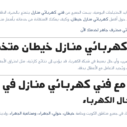
د الاحتياجات اليومية، يبحث الجميع عن
فني كهربائي منازل
يتمتع بالخبرة، الدقة،
لًا حول أفضل
كهربائي منازل خيطان
، وكيف يمكنك الاستفادة من خدماته بأسعار منا
ى كهربائي منازل خيطان مت
صري، وأي خلل بسيط في شبكة الكهرباء قد يؤدي إلى نتائج كارثية، مثل احتراق الأجه
 ويُجيد التعامل مع الأعطال بدقة.
مع فني كهربائي منازل في 
ء في جميع مناطق الكويت وخاصة
خيطان، حولي، الجهراء، وصناعية الجهراء
، ولدين