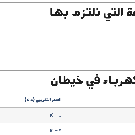
ة التي نلتزم بها
كهرباء في خيطان
السعر التقريبي (د.ك)
5 – 10
5 – 10