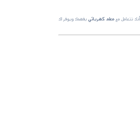
كأنك تتعامل مع
معلم كهربائي
يفهمك ويوفر لك